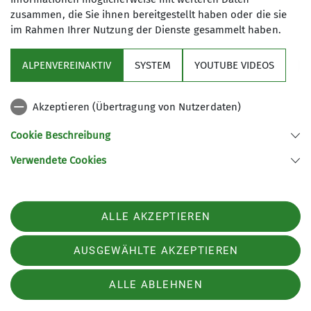
zusammen, die Sie ihnen bereitgestellt haben oder die sie
im Rahmen Ihrer Nutzung der Dienste gesammelt haben.
ALPENVEREINAKTIV
SYSTEM
YOUTUBE VIDEOS
Sektion
Akzeptieren (Übertragung von Nutzerdaten)
Programm
Cookie Beschreibung
Verwendete Cookies
Sektion Fürth des Deutschen Alpenvereins e.V.
Königswarterstr. 46
90762 Fürth
ALLE AKZEPTIEREN
Telefon +499117437033
Kontakt
AUSGEWÄHLTE AKZEPTIEREN
ALLE ABLEHNEN
Impressum
Datenschutz
Datenschutz-Einstellungen