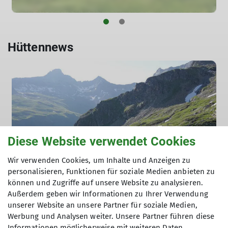
Die bewirtschaftete Hütte im Hollersbachtal bei
Mittersill ist unsere Hochgebirgshütte. Das höchste
Haus von Fürth befindet sich im Nationalpark Hohe
Hüttennews
Tauern und liegt auf 2201 Metern Höhe.
mehr erfahren
Diese Website verwendet Cookies
Wir verwenden Cookies, um Inhalte und Anzeigen zu
Sektionsfahrt zur Neuen Fürther Hütte
personalisieren, Funktionen für soziale Medien anbieten zu
vom 11.09.-13.09.2026
können und Zugriffe auf unsere Website zu analysieren.
Außerdem geben wir Informationen zu Ihrer Verwendung
16.08.2026
unserer Website an unsere Partner für soziale Medien,
Werbung und Analysen weiter. Unsere Partner führen diese
Informationen möglicherweise mit weiteren Daten