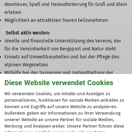
Abenteuer, Spaß und Herausforderung für Groß und Klein
erleben
Möglichkeit an attraktiven Touren teilzunehmen
Selbst aktiv werden:
ideelle und finanzielle Unterstützung des Vereins, der
für die Vereinbarkeit von Bergsport und Natur steht
Einsatz auf Umweltbaustellen und bei der Pflege des
alpinen Wegenetzes
Mithilfe bei der Sanierung und Instandhaltung der
„Neue Fürther Hütte“
Diese Website verwendet Cookies
bei Interesse Möglichkeit einer qualifizierten Ausbildung
Wir verwenden Cookies, um Inhalte und Anzeigen zu
zum Jugend-, Familiengruppen-, Wander-,
personalisieren, Funktionen für soziale Medien anbieten zu
Fachübungsleiter, oder Trainer
können und Zugriffe auf unsere Website zu analysieren.
bei Interesse ehrenamtliches Engagement in einem der
Außerdem geben wir Informationen zu Ihrer Verwendung
unserer Website an unsere Partner für soziale Medien,
vielen Bereiche der Sektionsarbeit
Werbung und Analysen weiter. Unsere Partner führen diese