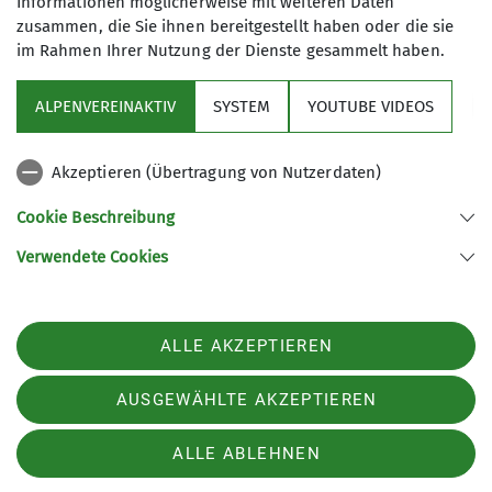
Informationen möglicherweise mit weiteren Daten
zusammen, die Sie ihnen bereitgestellt haben oder die sie
im Rahmen Ihrer Nutzung der Dienste gesammelt haben.
ALPENVEREINAKTIV
SYSTEM
YOUTUBE VIDEOS
Sektion
Akzeptieren (Übertragung von Nutzerdaten)
Programm
Cookie Beschreibung
Verwendete Cookies
Sektion Fürth des Deutschen Alpenvereins e.V.
Königswarterstr. 46
90762 Fürth
ALLE AKZEPTIEREN
Telefon +499117437033
Kontakt
AUSGEWÄHLTE AKZEPTIEREN
ALLE ABLEHNEN
Impressum
Datenschutz
Datenschutz-Einstellungen