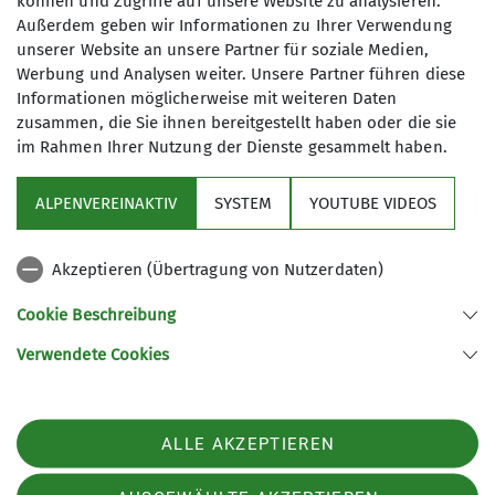
können und Zugriffe auf unsere Website zu analysieren.
Flotte Fürther Füße
Außerdem geben wir Informationen zu Ihrer Verwendung
unserer Website an unsere Partner für soziale Medien,
Werbung und Analysen weiter. Unsere Partner führen diese
Die
F
lotten
F
ürther
F
üße.
Informationen möglicherweise mit weiteren Daten
zusammen, die Sie ihnen bereitgestellt haben oder die sie
Unsere DAV-Gruppe ist nun schon
im Rahmen Ihrer Nutzung der Dienste gesammelt haben.
über 10 Jahre alt und wir haben mehr
als 100 Mitglieder. Wir sind die
Flotten
ALPENVEREINAKTIV
SYSTEM
YOUTUBE VIDEOS
Fürther Füße
, weil wir Kondition für
Sektion
20-30 km in flottem Tempo, außerdem
gute Laune sowie Schuhe rund um
Akzeptieren (Übertragung von Nutzerdaten)
Programm
unsere Füße und zweckmäßige
Cookie Beschreibung
Kleidung haben und aus Fürth
kommen - die meisten zumindest.
Verwendete Cookies
Sektion Fürth des Deutschen Alpenvereins e.V.
Viele unserer Mitglieder führen
Heimat- und Bergwanderungen von
Königswarterstr. 46
90762 Fürth
einfach bis hin zu anspruchsvollen
ALLE AKZEPTIEREN
Telefon +499117437033
Klettersteigen durch. Auch mehrtägige
(Berg)touren, Ausflüge mit
Kontakt