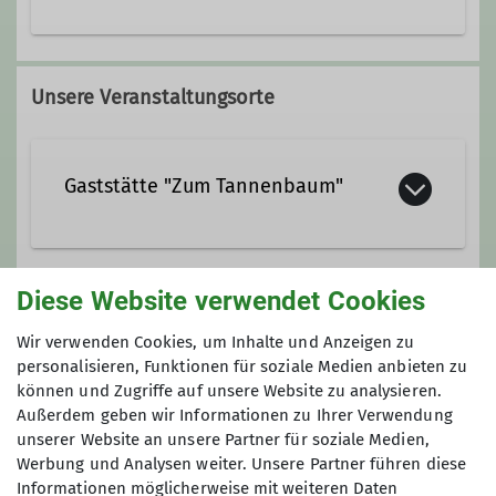
Ämter
0172/94 27 245
Leiterin der Wandergruppe Franken zu
Unsere Veranstaltungsorte
Fuß
Gaststätte "Zum Tannenbaum"
https://www.zum-tannenbaum-
Diese Website verwendet Cookies
fuerth.de/
Gruppe
Wir verwenden Cookies, um Inhalte und Anzeigen zu
Helmstraße 10
personalisieren, Funktionen für soziale Medien anbieten zu
90762 Fürth
können und Zugriffe auf unsere Website zu analysieren.
Wandergruppe "Franken zu Fuß"
Außerdem geben wir Informationen zu Ihrer Verwendung
unserer Website an unsere Partner für soziale Medien,
Werbung und Analysen weiter. Unsere Partner führen diese
Wir sind
eine Wandergruppe unter
Informationen möglicherweise mit weiteren Daten