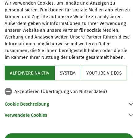
Wir verwenden Cookies, um Inhalte und Anzeigen zu
personalisieren, Funktionen für soziale Medien anbieten zu
können und Zugriffe auf unsere Website zu analysieren.
Wintersportabteilung
Außerdem geben wir Informationen zu Ihrer Verwendung
unserer Website an unsere Partner für soziale Medien,
Werbung und Analysen weiter. Unsere Partner führen diese
Die Wintersportabteilung des DAV
Informationen möglicherweise mit weiteren Daten
zusammen, die Sie ihnen bereitgestellt haben oder die sie
Fürth bietet ihren Mitgliedern und
im Rahmen Ihrer Nutzung der Dienste gesammelt haben.
Freunden in der kalten Jahreszeit
zahlreiche Veranstaltungen rund um
ALPENVEREINAKTIV
SYSTEM
YOUTUBE VIDEOS
den Skilauf, sowie ein interessantes
Sektion
Ganzjahresangebot im Bereich Fitness.
Dass dabei die Geselligkeit nicht zu
Akzeptieren (Übertragung von Nutzerdaten)
Programm
kurz kommt, versteht sich von selbst.
Cookie Beschreibung
Unser Wintersportprogramm umfasst
Alpinskifahrten,
Verwendete Cookies
Sektion Fürth des Deutschen Alpenvereins e.V.
Langlauf-, Schneeschuh- und
Skitouren. In Zusammenarbeit mit der
Königswarterstr. 46
90762 Fürth
Familiengruppe werden