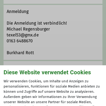
Die Kraft der Natur spüren, frische
Bergluft atmen und die Stille unserer
Anmeldung
Wälder erfahren – Wandern ist ein
wohltuendes Fest für alle Sinne und
Die Anmeldung ist verbindlich!
fördert die Gesundheit von Körper,
Michael Regensburger
Geist und Seele. Ähnliches bietet die
texel53@gmx.de
Yogapraxis: durch den Fokus auf
0163 6488670
Atmung und Empfindungen des
Körpers, sowie den Wechsel von
Burkhard Rott
Anspannung und Entspannung
werden physische und psychische
Anmeldung bis
Kräfte mobilisiert, Stress abgebaut
Diese Website verwendet Cookies
sowie Entspannungs­ und
11.11.2023
Heilungsprozesse in Gang gesetzt.
Wir verwenden Cookies, um Inhalte und Anzeigen zu
personalisieren, Funktionen für soziale Medien anbieten zu
können und Zugriffe auf unsere Website zu analysieren.
Details
Preis
Außerdem geben wir Informationen zu Ihrer Verwendung
unserer Website an unsere Partner für soziale Medien,
Anzahlung 50 € (Stichwort „Waldweihnacht“)