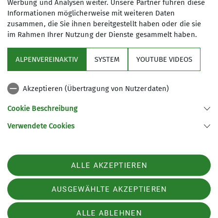
Werbung und Analysen weiter. Unsere Partner führen diese
Informationen möglicherweise mit weiteren Daten
zusammen, die Sie ihnen bereitgestellt haben oder die sie
im Rahmen Ihrer Nutzung der Dienste gesammelt haben.
ALPENVEREINAKTIV
SYSTEM
YOUTUBE VIDEOS
Sektion
Akzeptieren (Übertragung von Nutzerdaten)
Programm
Cookie Beschreibung
Verwendete Cookies
Sektion Fürth des Deutschen Alpenvereins e.V.
Königswarterstr. 46
90762 Fürth
ALLE AKZEPTIEREN
Telefon +499117437033
Kontakt
AUSGEWÄHLTE AKZEPTIEREN
ALLE ABLEHNEN
Impressum
Datenschutz
Datenschutz-Einstellungen