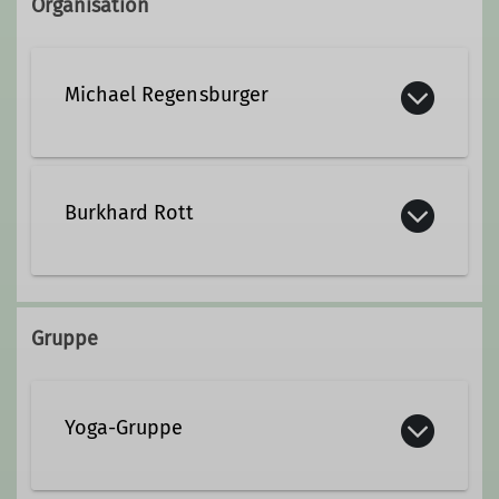
Organisation
Michael Regensburger
0163 6488670
Burkhard Rott
texel53@gmx.de
burkhard.rott.dav@masterspot.de
Gruppe
Yoga-Gruppe