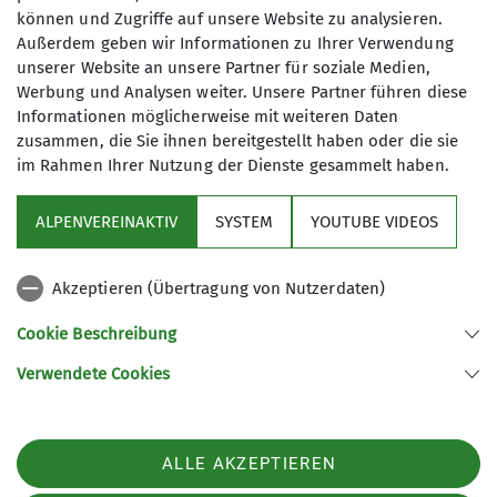
Atmung und Empfindungen des
können und Zugriffe auf unsere Website zu analysieren.
Anmeldung bis
Körpers, sowie den Wechsel von
Außerdem geben wir Informationen zu Ihrer Verwendung
Anspannung und Entspannung
unserer Website an unsere Partner für soziale Medien,
07.04.2025
werden physische und psychische
Werbung und Analysen weiter. Unsere Partner führen diese
Informationen möglicherweise mit weiteren Daten
Kräfte mobilisiert, Stress abgebaut
zusammen, die Sie ihnen bereitgestellt haben oder die sie
sowie Entspannungs­ und
im Rahmen Ihrer Nutzung der Dienste gesammelt haben.
Heilungsprozesse in Gang gesetzt.
ALPENVEREINAKTIV
SYSTEM
YOUTUBE VIDEOS
Details
Sektion
Akzeptieren (Übertragung von Nutzerdaten)
Programm
Cookie Beschreibung
Verwendete Cookies
Sektion Fürth des Deutschen Alpenvereins e.V.
Königswarterstr. 46
90762 Fürth
ALLE AKZEPTIEREN
Telefon +499117437033