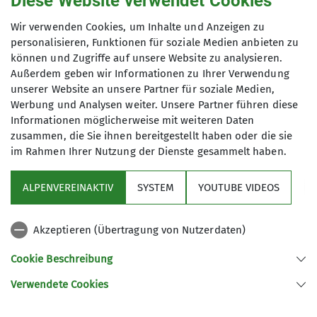
Diese Website verwendet Cookies
SMS 0178 6456430
Fürther Füße
, weil wir Kondition für
Christian.DAV-Fuerth@t-online.de
Wir verwenden Cookies, um Inhalte und Anzeigen zu
20-30 km in flottem Tempo, außerdem
personalisieren, Funktionen für soziale Medien anbieten zu
gute Laune sowie Schuhe rund um
können und Zugriffe auf unsere Website zu analysieren.
Anmeldung bis
unsere Füße und zweckmäßige
Außerdem geben wir Informationen zu Ihrer Verwendung
Kleidung haben und aus Fürth
unserer Website an unsere Partner für soziale Medien,
23.03.2023
kommen - die meisten zumindest.
Werbung und Analysen weiter. Unsere Partner führen diese
Informationen möglicherweise mit weiteren Daten
Viele unserer Mitglieder führen
zusammen, die Sie ihnen bereitgestellt haben oder die sie
Heimat- und Bergwanderungen von
im Rahmen Ihrer Nutzung der Dienste gesammelt haben.
einfach bis hin zu anspruchsvollen
Klettersteigen durch. Auch mehrtägige
ALPENVEREINAKTIV
SYSTEM
YOUTUBE VIDEOS
(Berg)touren, Ausflüge mit
Sektion
Besichtigungen, Kanufahrten oder
Segeltörns sind ab und zu eine
Akzeptieren (Übertragung von Nutzerdaten)
Programm
willkommene Abwechslung im
Cookie Beschreibung
Programm der FFF. Im Winter genießen
wir gerne die Bergwelt abseits der
Verwendete Cookies
Sektion Fürth des Deutschen Alpenvereins e.V.
Pisten auf Schneeschuhen.
Falls es Dir jetzt in den Füßen kribbelt
Königswarterstr. 46