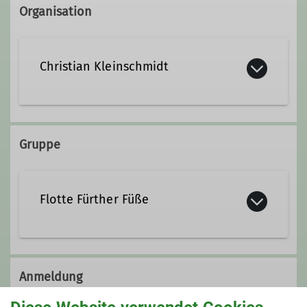
Organisation
Christian Kleinschmidt
0178 6456430
Gruppe
christian.dav-fuerth@t-online. de
Flotte Fürther Füße
Die
F
lotten
F
ürther
F
üße.
Unsere DAV-Gruppe ist nun schon
Anmeldung
über 10 Jahre alt und wir haben mehr
als 100 Mitglieder. Wir sind die
Flotten