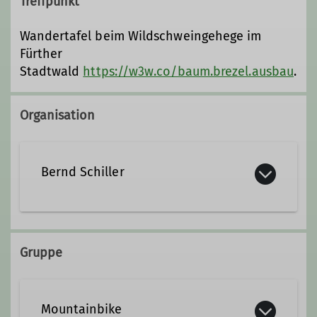
Treffpunkt
Wandertafel beim Wildschweingehege im
Fürther
Stadtwald
https://w3w.co/baum.brezel.ausbau
.
Organisation
Bernd Schiller
0171 1480210
Gruppe
mtb@alpenverein-fuerth.de
Mountainbike