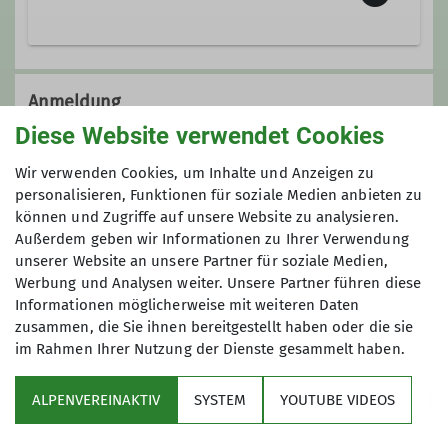
Ämter
Leiter Mountainbikegruppe
Die Mountainbikegruppe vereint
gleichgesinnte Biker abseits
Anmeldung
versiegelter Straßen mit Ihren
Diese Website verwendet Cookies
Mountainbikes gemeinsame
Wenn Ihr als neuer Teilnehmer mitfahren wollt,
Ausfahrten zu unternehmen.
Wir verwenden Cookies, um Inhalte und Anzeigen zu
dann meldet euch bitte vorher per Mail unter
Unser Programm umfasst
personalisieren, Funktionen für soziale Medien anbieten zu
mtb@alpenverein-fuerth.de
, damit wir wissen
wöchentliche Treffen mit kürzeren
können und Zugriffe auf unsere Website zu analysieren.
dass Ihr kommt und wir ggf. auf Euch warten.
Außerdem geben wir Informationen zu Ihrer Verwendung
Ausfahrten, Tagestouren und
Für alle anderen ist keine Anmeldung
unserer Website an unsere Partner für soziale Medien,
mehrtägige Touren sowohl in der
erforderlich.
Werbung und Analysen weiter. Unsere Partner führen diese
Region als auch in den Alpen. Unsere
Informationen möglicherweise mit weiteren Daten
Touren werden von zertifizierten
zusammen, die Sie ihnen bereitgestellt haben oder die sie
Guides oder sehr erfahrenen
im Rahmen Ihrer Nutzung der Dienste gesammelt haben.
Mountainbikern organisiert.
Wir bieten ein umfangreiches
ALPENVEREINAKTIV
SYSTEM
YOUTUBE VIDEOS
Tourenprogramm überwiegend im
Sektion
Zeitraum von April bis Oktober an.