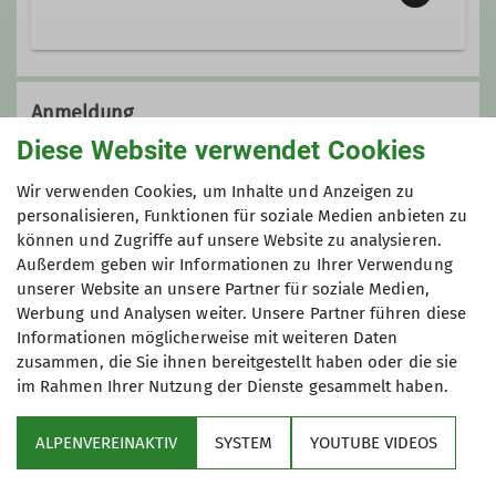
Ämter
Leiter Mountainbikegruppe
Die Mountainbikegruppe vereint
gleichgesinnte Biker abseits
Anmeldung
versiegelter Straßen mit Ihren
Diese Website verwendet Cookies
Mountainbikes gemeinsame
Wenn Ihr als neuer Teilnehmer mitfahren wollt,
Ausfahrten zu unternehmen.
Wir verwenden Cookies, um Inhalte und Anzeigen zu
dann meldet euch bitte vorher per Mail unter
Unser Programm umfasst
personalisieren, Funktionen für soziale Medien anbieten zu
mtb@alpenverein-fuerth.de
, damit wir wissen
wöchentliche Treffen mit kürzeren
können und Zugriffe auf unsere Website zu analysieren.
dass Ihr kommt und wir ggf. auf Euch warten.
Außerdem geben wir Informationen zu Ihrer Verwendung
Ausfahrten, Tagestouren und
Für alle anderen ist keine Anmeldung
unserer Website an unsere Partner für soziale Medien,
mehrtägige Touren sowohl in der
erforderlich.
Werbung und Analysen weiter. Unsere Partner führen diese
Region als auch in den Alpen. Unsere
Informationen möglicherweise mit weiteren Daten
Touren werden von zertifizierten
zusammen, die Sie ihnen bereitgestellt haben oder die sie
Guides oder sehr erfahrenen
im Rahmen Ihrer Nutzung der Dienste gesammelt haben.
Mountainbikern organisiert.
Wir bieten ein umfangreiches
ALPENVEREINAKTIV
SYSTEM
YOUTUBE VIDEOS
Tourenprogramm überwiegend im
Sektion
Zeitraum von April bis Oktober an.