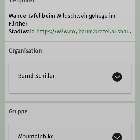
Treffpunkt
Wandertafel beim Wildschweingehege im
Fürther
Stadtwald
https://w3w.co/baum.brezel.ausbau
.
Organisation
Bernd Schiller
0171 1480210
Gruppe
mtb@alpenverein-fuerth.de
Mountainbike