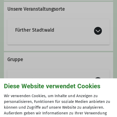
0171 1480210
Unsere Veranstaltungsorte
mtb@alpenverein-fuerth.de
Fürther Stadtwald
Ämter
Leiter Mountainbikegruppe
Gruppe
Mountainbike
Diese Website verwendet Cookies
Wir verwenden Cookies, um Inhalte und Anzeigen zu
Die Mountainbikegruppe vereint
personalisieren, Funktionen für soziale Medien anbieten zu
können und Zugriffe auf unsere Website zu analysieren.
gleichgesinnte Biker abseits
Anmeldung
Außerdem geben wir Informationen zu Ihrer Verwendung
versiegelter Straßen mit Ihren