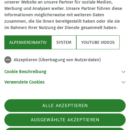
unserer Website an unsere Partner für soziale Medien,
Mountainbikes gemeinsame
nicht erforderlich
Werbung und Analysen weiter. Unsere Partner führen diese
Ausfahrten zu unternehmen.
Informationen möglicherweise mit weiteren Daten
Unser Programm umfasst
zusammen, die Sie ihnen bereitgestellt haben oder die sie
wöchentliche Treffen mit kürzeren
im Rahmen Ihrer Nutzung der Dienste gesammelt haben.
Ausfahrten, Tagestouren und
mehrtägige Touren sowohl in der
ALPENVEREINAKTIV
SYSTEM
YOUTUBE VIDEOS
Region als auch in den Alpen. Unsere
Sektion
Touren werden von zertifizierten
Akzeptieren (Übertragung von Nutzerdaten)
Guides oder sehr erfahrenen
Programm
Mountainbikern organisiert.
Cookie Beschreibung
Wir bieten ein umfangreiches
Verwendete Cookies
Tourenprogramm überwiegend im
Sektion Fürth des Deutschen Alpenvereins e.V.
Zeitraum von April bis Oktober an.
Königswarterstr. 46
Zusätzlich ergänzen angebotene
90762 Fürth
Fahrtechnik-Trainings unser
ALLE AKZEPTIEREN
Telefon +499117437033
Programm.
Kontakt
AUSGEWÄHLTE AKZEPTIEREN
Bei uns sind alle Mountainbiker
willkommen, egal, ob E-Bike oder