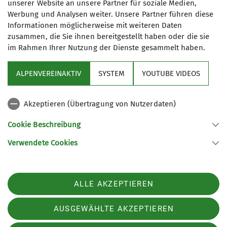
werden physische und psychische
unserer Website an unsere Partner für soziale Medien,
11.02.2023
Kräfte mobilisiert, Stress abgebaut
Werbung und Analysen weiter. Unsere Partner führen diese
Informationen möglicherweise mit weiteren Daten
sowie Entspannungs­ und
zusammen, die Sie ihnen bereitgestellt haben oder die sie
Heilungsprozesse in Gang gesetzt.
im Rahmen Ihrer Nutzung der Dienste gesammelt haben.
Details
ALPENVEREINAKTIV
SYSTEM
YOUTUBE VIDEOS
Sektion
Akzeptieren (Übertragung von Nutzerdaten)
Programm
Cookie Beschreibung
Verwendete Cookies
Sektion Fürth des Deutschen Alpenvereins e.V.
Königswarterstr. 46
90762 Fürth
ALLE AKZEPTIEREN
Telefon +499117437033
Kontakt
AUSGEWÄHLTE AKZEPTIEREN