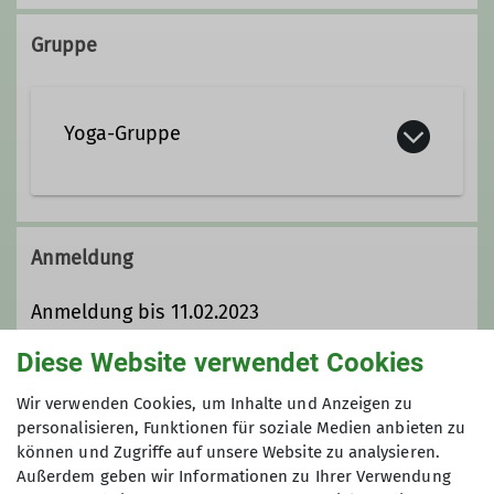
hermann.yo@t-online.de
Gruppe
Qualifikationen
Yoga-Gruppe
Yogalehrerin
Die Kraft der Natur spüren, frische
Bergluft atmen und die Stille unserer
Anmeldung
Wälder erfahren – Wandern ist ein
wohltuendes Fest für alle Sinne und
Anmeldung bis 11.02.2023
fördert die Gesundheit von Körper,
Rosemarie Hermann
Geist und Seele. Ähnliches bietet die
Diese Website verwendet Cookies
hermann.yo@t-online.de
Yogapraxis: durch den Fokus auf
0157 72001962
Wir verwenden Cookies, um Inhalte und Anzeigen zu
Atmung und Empfindungen des
personalisieren, Funktionen für soziale Medien anbieten zu
Körpers, sowie den Wechsel von
können und Zugriffe auf unsere Website zu analysieren.
Anmeldung bis
Anspannung und Entspannung
Außerdem geben wir Informationen zu Ihrer Verwendung