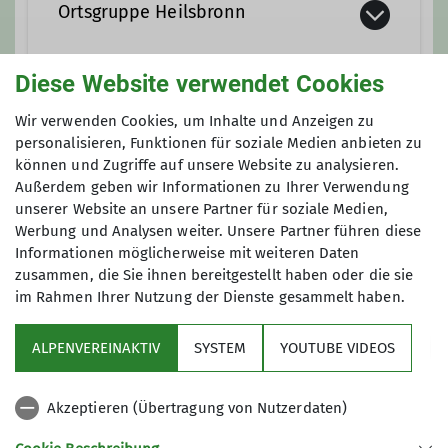
Ortsgruppe Heilsbronn
Diese Website verwendet Cookies
Die Ortsgruppe besteht inzwischen
seit über 15 Jahren und kann auf viele
Wir verwenden Cookies, um Inhalte und Anzeigen zu
Anmeldung
Unternehmungen rund um Heilsbronn,
personalisieren, Funktionen für soziale Medien anbieten zu
können und Zugriffe auf unsere Website zu analysieren.
in der Fränkischen Schweiz, dem
Auskunft und Anmeldung bei Jürgen
Außerdem geben wir Informationen zu Ihrer Verwendung
Fichtelgebige und in den Alpen
Schneider Tel. 09872-805480 oder über
unserer Website an unsere Partner für soziale Medien,
zurückblicken. So war man in den
heilsbronn@alpenverein-fuerth.de
Werbung und Analysen weiter. Unsere Partner führen diese
Zillertaler Alpen, den Hohen Tauern,
Informationen möglicherweise mit weiteren Daten
im Toten Gebirge, in den Allgäuer
zusammen, die Sie ihnen bereitgestellt haben oder die sie
Alpen und in den Bayerischen Alpen (
im Rahmen Ihrer Nutzung der Dienste gesammelt haben.
Brünnstein, Geigelstein) unterwegs.
Kanufahrten auf der Altmühl, Naab,
ALPENVEREINAKTIV
SYSTEM
YOUTUBE VIDEOS
Fränkischen Saale und Pegnitz
Sektion
gehörten ebenso dazu wie
Akzeptieren (Übertragung von Nutzerdaten)
Skiwochenenden im Fichtel- und
Programm
Waldsteingebirge oder den