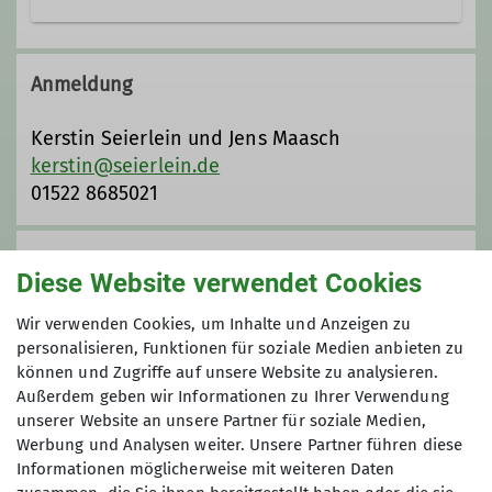
Die
F
lotten
F
ürther
F
üße.
Unsere DAV-Gruppe ist nun schon
Anmeldung
über 10 Jahre alt und wir haben mehr
als 100 Mitglieder. Wir sind die
Flotten
Kerstin Seierlein und Jens Maasch
Fürther Füße
, weil wir Kondition für
kerstin@seierlein.de
20-30 km in flottem Tempo, außerdem
01522 8685021
gute Laune sowie Schuhe rund um
unsere Füße und zweckmäßige
Anmeldung bis
Kleidung haben und aus Fürth
Diese Website verwendet Cookies
kommen - die meisten zumindest.
30.05.2026
Viele unserer Mitglieder führen
Wir verwenden Cookies, um Inhalte und Anzeigen zu
Heimat- und Bergwanderungen von
personalisieren, Funktionen für soziale Medien anbieten zu
können und Zugriffe auf unsere Website zu analysieren.
einfach bis hin zu anspruchsvollen
Preis
Außerdem geben wir Informationen zu Ihrer Verwendung
Klettersteigen durch. Auch mehrtägige
unserer Website an unsere Partner für soziale Medien,
(Berg)touren, Ausflüge mit
Anzahlung 30 €
Werbung und Analysen weiter. Unsere Partner führen diese
Besichtigungen, Kanufahrten oder
Informationen möglicherweise mit weiteren Daten
Segeltörns sind ab und zu eine