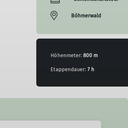
Böhmerwald
Höhenmeter:
800 m
Etappendauer:
7 h