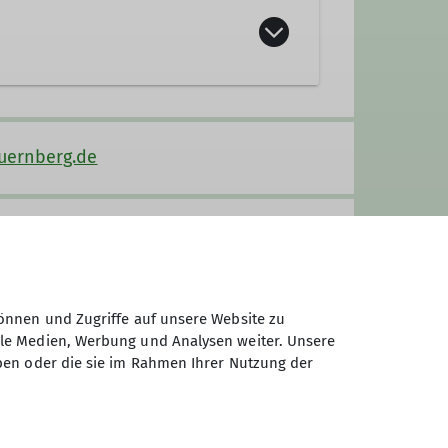
der. Wir sind die
Flotten Fürther
uernberg.de
 Schuhe rund um unsere Füße und
anspruchsvollen Klettersteigen
Segeltörns sind ab und zu eine
welt abseits der Pisten auf
, kanufahren oder ähn-liches,
önnen und Zugriffe auf unsere Website zu
r einen anderen Ausflug zu
ale Medien, Werbung und Analysen weiter. Unsere
ben oder die sie im Rahmen Ihrer Nutzung der
n, dass die Ausgangs- und
, werden Fahrgemeinschaften