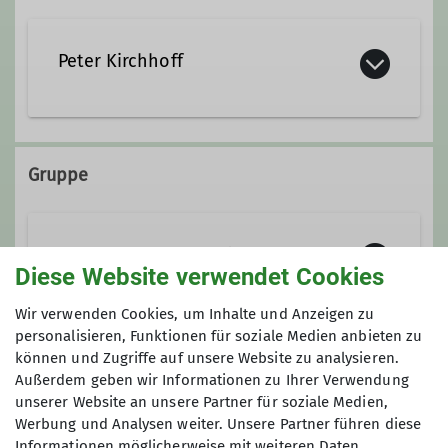
Peter Kirchhoff
0172/94 27 245
Gruppe
Wandergruppe "Franken zu Fuß"
Diese Website verwendet Cookies
Wir verwenden Cookies, um Inhalte und Anzeigen zu
Wir sind
eine Wandergruppe unter
personalisieren, Funktionen für soziale Medien anbieten zu
dem Dach des Deutschen
können und Zugriffe auf unsere Website zu analysieren.
Anmeldung
Außerdem geben wir Informationen zu Ihrer Verwendung
Alpenvereins – Sektion Fürth.
unserer Website an unsere Partner für soziale Medien,
beim Tourenleiter: 0172/94 27 245
Der Name unserer Gruppe
„Franken zu
Werbung und Analysen weiter. Unsere Partner führen diese
Fuß“
ist Programm:
Wir sind
Informationen möglicherweise mit weiteren Daten