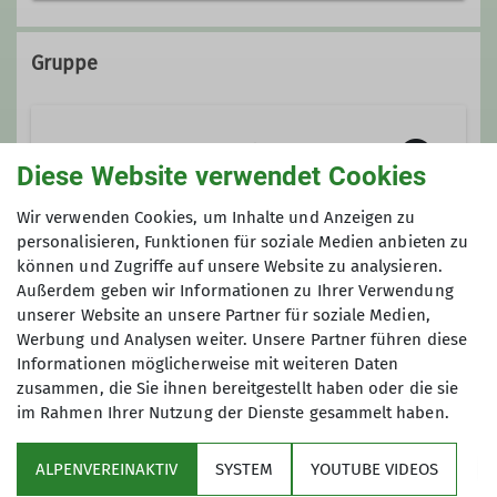
0172/77 453 90
Gruppe
Wandergruppe "Franken zu Fuß"
Diese Website verwendet Cookies
Wir verwenden Cookies, um Inhalte und Anzeigen zu
Wir sind
eine Wandergruppe unter
personalisieren, Funktionen für soziale Medien anbieten zu
können und Zugriffe auf unsere Website zu analysieren.
dem Dach des Deutschen
Anmeldung
Außerdem geben wir Informationen zu Ihrer Verwendung
Alpenvereins – Sektion Fürth.
unserer Website an unsere Partner für soziale Medien,
0172/7745390
Der Name unserer Gruppe
„Franken zu
Werbung und Analysen weiter. Unsere Partner führen diese
Fuß“
ist Programm:
Wir sind
Informationen möglicherweise mit weiteren Daten
überwiegend Franken und wir
zusammen, die Sie ihnen bereitgestellt haben oder die sie
im Rahmen Ihrer Nutzung der Dienste gesammelt haben.
wandern in Franken.
Wir
durchwandern hierbei sowohl die
ALPENVEREINAKTIV
SYSTEM
YOUTUBE VIDEOS
Haßberge, den Steigerwald, die Höhen
Sektion