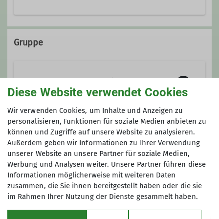
0911/790 69 73
Gruppe
Wandergruppe "Franken zu Fuß"
Diese Website verwendet Cookies
Wir verwenden Cookies, um Inhalte und Anzeigen zu
Wir sind
eine Wandergruppe unter
personalisieren, Funktionen für soziale Medien anbieten zu
können und Zugriffe auf unsere Website zu analysieren.
dem Dach des Deutschen
Anmeldung
Außerdem geben wir Informationen zu Ihrer Verwendung
Alpenvereins – Sektion Fürth.
unserer Website an unsere Partner für soziale Medien,
0911/7906973
Der Name unserer Gruppe
„Franken zu
Werbung und Analysen weiter. Unsere Partner führen diese
Fuß“
ist Programm:
Wir sind
Informationen möglicherweise mit weiteren Daten
überwiegend Franken und wir
zusammen, die Sie ihnen bereitgestellt haben oder die sie
im Rahmen Ihrer Nutzung der Dienste gesammelt haben.
wandern in Franken.
Wir
durchwandern hierbei sowohl die