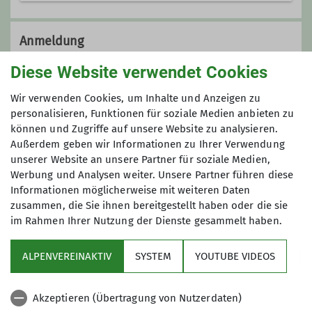
Die Kraft der Natur spüren, frische
Bergluft atmen und die Stille unserer
Anmeldung
Wälder erfahren – Wandern ist ein
Diese Website verwendet Cookies
wohltuendes Fest für alle Sinne und
Beim Tourenleiter/in
fördert die Gesundheit von Körper,
Wir verwenden Cookies, um Inhalte und Anzeigen zu
Geist und Seele. Ähnliches bietet die
personalisieren, Funktionen für soziale Medien anbieten zu
Yogapraxis: durch den Fokus auf
können und Zugriffe auf unsere Website zu analysieren.
Anmeldung bis
Atmung und Empfindungen des
Außerdem geben wir Informationen zu Ihrer Verwendung
Körpers, sowie den Wechsel von
unserer Website an unsere Partner für soziale Medien,
01.07.2024
Anspannung und Entspannung
Werbung und Analysen weiter. Unsere Partner führen diese
Informationen möglicherweise mit weiteren Daten
werden physische und psychische
zusammen, die Sie ihnen bereitgestellt haben oder die sie
Kräfte mobilisiert, Stress abgebaut
im Rahmen Ihrer Nutzung der Dienste gesammelt haben.
sowie Entspannungs­ und
Heilungsprozesse in Gang gesetzt.
ALPENVEREINAKTIV
SYSTEM
YOUTUBE VIDEOS
Sektion
Details
Akzeptieren (Übertragung von Nutzerdaten)
Programm