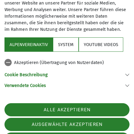
unserer Website an unsere Partner für soziale Medien,
Wir bieten ein umfangreiches
7
Werbung und Analysen weiter. Unsere Partner führen diese
Tourenprogramm überwiegend im
Informationen möglicherweise mit weiteren Daten
Zeitraum von April bis Oktober an.
zusammen, die Sie ihnen bereitgestellt haben oder die sie
Zusätzlich ergänzen angebotene
im Rahmen Ihrer Nutzung der Dienste gesammelt haben.
Fahrtechnik-Trainings unser
Programm.
ALPENVEREINAKTIV
SYSTEM
YOUTUBE VIDEOS
Bei uns sind alle Mountainbiker
Sektion
willkommen, egal, ob E-Bike oder
Akzeptieren (Übertragung von Nutzerdaten)
Biobike; grundsätzlich bestimmt der
Programm
Schwächste das Tempo! Ein
Cookie Beschreibung
Mountainbike ist jedoch
Verwendete Cookies
Voraussetzung, denn andere Räder
Sektion Fürth des Deutschen Alpenvereins e.V.
sind für unsere Touren nicht geeignet.
Königswarterstr. 46
Unser Schwerpunkt liegt im Fahren
90762 Fürth
ALLE AKZEPTIEREN
von Touren in schöner Landschaft,
Telefon +499117437033
wobei wir gerne auch technische
Kontakt
AUSGEWÄHLTE AKZEPTIEREN
Trails mit einbauen.
Natürlich kommt das gemütliche