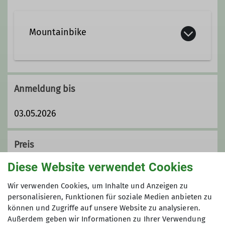
Qualifikationen
Mountainbike
Trainer C MTB Fahrtechnik
Die Mountainbikegruppe vereint
gleichgesinnte Biker abseits
Anmeldung bis
versiegelter Straßen mit Ihren
Mountainbikes gemeinsame
03.05.2026
Ausfahrten zu unternehmen.
Unser Programm umfasst
Preis
wöchentliche Treffen mit kürzeren
Ausfahrten, Tagestouren und
Diese Website verwendet Cookies
Falls nötig, Bus- oder Shuttlefahrt auf den
mehrtägige Touren sowohl in der
Ofenpass ca. 15 - 20 €
Region als auch in den Alpen. Unsere
Wir verwenden Cookies, um Inhalte und Anzeigen zu
Touren werden von zertifizierten
personalisieren, Funktionen für soziale Medien anbieten zu
können und Zugriffe auf unsere Website zu analysieren.
Guides oder sehr erfahrenen
Maximale Teilnehmeranzahl
Außerdem geben wir Informationen zu Ihrer Verwendung
Mountainbikern organisiert.