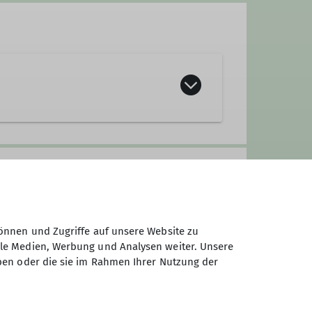
der. Wir sind die
Flotten Fürther
 Schuhe rund um unsere Füße und
anspruchsvollen Klettersteigen
Segeltörns sind ab und zu eine
önnen und Zugriffe auf unsere Website zu
welt abseits der Pisten auf
ale Medien, Werbung und Analysen weiter. Unsere
ben oder die sie im Rahmen Ihrer Nutzung der
, kanufahren oder ähn-liches,
r einen anderen Ausflug zu