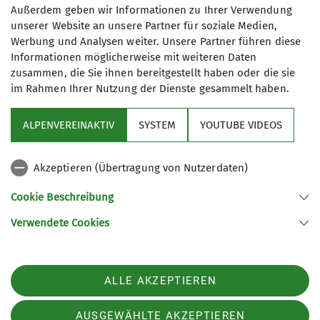
Maximale Teilnehmeranzahl
mehrtägige Touren sowohl in der
Außerdem geben wir Informationen zu Ihrer Verwendung
Region als auch in den Alpen. Unsere
unserer Website an unsere Partner für soziale Medien,
12
Touren werden von zertifizierten
Werbung und Analysen weiter. Unsere Partner führen diese
Informationen möglicherweise mit weiteren Daten
Guides oder sehr erfahrenen
zusammen, die Sie ihnen bereitgestellt haben oder die sie
Mountainbikern organisiert.
im Rahmen Ihrer Nutzung der Dienste gesammelt haben.
Wir bieten ein umfangreiches
Tourenprogramm überwiegend im
ALPENVEREINAKTIV
SYSTEM
YOUTUBE VIDEOS
Zeitraum von April bis Oktober an.
Sektion
Zusätzlich ergänzen angebotene
Fahrtechnik-Trainings unser
Akzeptieren (Übertragung von Nutzerdaten)
Programm
Programm.
Cookie Beschreibung
Bei uns sind alle Mountainbiker
willkommen, egal, ob E-Bike oder
Verwendete Cookies
Sektion Fürth des Deutschen Alpenvereins e.V.
Biobike; grundsätzlich bestimmt der
Schwächste das Tempo! Ein
Königswarterstr. 46
90762 Fürth
Mountainbike ist jedoch
ALLE AKZEPTIEREN
Telefon +499117437033
Voraussetzung, denn andere Räder
sind für unsere Touren nicht geeignet.
Kontakt
AUSGEWÄHLTE AKZEPTIEREN