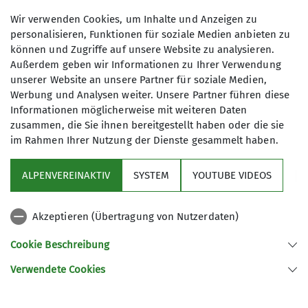
organisiert.
Teilnahmegebühr: 30 €
Wir verwenden Cookies, um Inhalte und Anzeigen zu
Während der Wintersaison trainieren
personalisieren, Funktionen für soziale Medien anbieten zu
wir mit abwechslungsreicher
können und Zugriffe auf unsere Website zu analysieren.
Maximale Teilnehmeranzahl
Skigymnastik
die notwendige Kraft
Außerdem geben wir Informationen zu Ihrer Verwendung
und Ausdauer, in den
unserer Website an unsere Partner für soziale Medien,
8
Werbung und Analysen weiter. Unsere Partner führen diese
Sommermonaten treffen wir uns zum
Informationen möglicherweise mit weiteren Daten
joggen und walken.
zusammen, die Sie ihnen bereitgestellt haben oder die sie
im Rahmen Ihrer Nutzung der Dienste gesammelt haben.
Mailinglisten
Informationen zu geplanten und
ALPENVEREINAKTIV
SYSTEM
YOUTUBE VIDEOS
Sektion
spontanen Unternehmungen erhaltet
Ihr über die DAV Fürth Wispo-
Akzeptieren (Übertragung von Nutzerdaten)
Mailingliste und Skitour-Mailingliste
Programm
Meldet euch bei Interesse an unter
Cookie Beschreibung
https://lists.alpenverein-
Verwendete Cookies
fuerth.de/listinfo/wispo
bzw. unter
Sektion Fürth des Deutschen Alpenvereins e.V.
https://lists.alpenverein-
Königswarterstr. 46