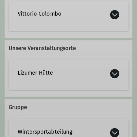
Vittorio Colombo
0911 21144987
0173 6686251
Unsere Veranstaltungsorte
familiengruppe@alpenverein-
fuerth.de
Lizumer Hütte
Ämter
Wattenberg 105
Leiter Familiengruppe
6113 Wattenberg
Gruppe
Wintersportabteilung