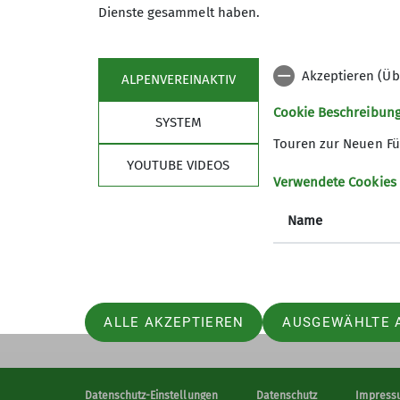
Bist Du Dir unsicher, ob deine T
Dienste gesammelt haben.
wöchentlichen Touren an die Te
Noch kein Alpenvereins-Mitglied
werden!
Akzeptieren (Üb
ALPENVEREINAKTIV
Sektion
Pro
Wir freuen uns auch Dich!
Cookie Beschreibun
SYSTEM
News
Touren
Touren zur Neuen Fü
Details
Geschäftsstelle
Kurse
YOUTUBE VIDEOS
Gruppen
Veransta
Verwendete Cookies
Mitglied werden
Name
Über den DAV
ALLE AKZEPTIEREN
AUSGEWÄHLTE 
Datenschutz-Einstellungen
Datenschutz
Impress