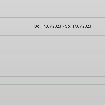
Do. 14.09.2023 - So. 17.09.2023
82 7319
w.kessner@t-online.de