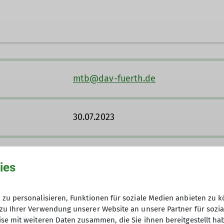
gleichgesinnte Biker abseits versiegelter Straßen m
mtb@dav-fuerth.de
liche Treffen mit kürzeren Ausfahrten, Tagestouren 
n. Unsere Touren werden von zertifizierten Guides od
urenprogramm überwiegend im Zeitraum von April bis 
30.07.2023
gs unser Programm.
 willkommen, egal, ob E-Bike oder Biobike; grundsätz
och Voraussetzung, denn andere Räder sind für unsere
12
ies
en von Touren in schöner Landschaft, wobei wir gerne
 Beisammensein während oder nach einer Tour bei uns
zu personalisieren, Funktionen für soziale Medien anbieten zu k
dann melde dich doch gerne per E-Mail bei mir und ko
zu Ihrer Verwendung unserer Website an unsere Partner für sozi
se mit weiteren Daten zusammen, die Sie ihnen bereitgestellt ha