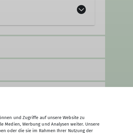
it Ihren Mountainbikes gemeinsame
und mehrtägige Touren sowohl in
er sehr erfahrenen Mountainbikern
Oktober an. Zusätzlich ergänzen
lich bestimmt der Schwächste das
 Touren nicht geeignet.
 auch technische Trails mit
 auch nicht zu kurz.
önnen und Zugriffe auf unsere Website zu
mm dann mal zu einer unserer
ale Medien, Werbung und Analysen weiter. Unsere
ben oder die sie im Rahmen Ihrer Nutzung der