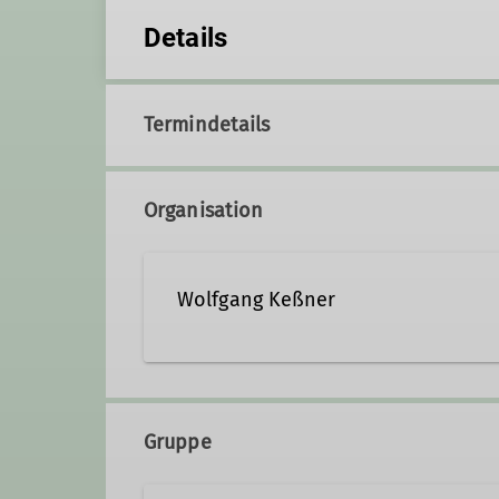
Details
Termindetails
Organisation
Wolfgang Keßner
09545 4422794
0171 - 4
Gruppe