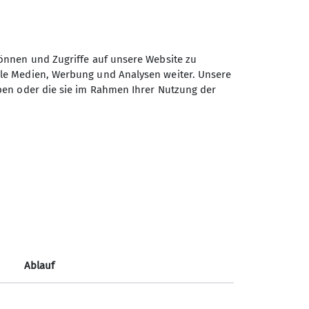
önnen und Zugriffe auf unsere Website zu
ale Medien, Werbung und Analysen weiter. Unsere
ben oder die sie im Rahmen Ihrer Nutzung der
Sektion Fürth des Deutschen
Alpenvereins e.V.
Königswarterstr. 46
90762 Fürth
Telefon +499117437033
Ablauf
Kontakt