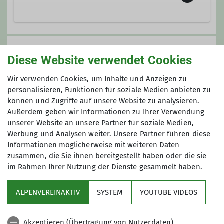
Die
F
lotten
F
ürther
F
üße.
Unsere DAV-Gruppe ist nun schon
Anmeldung
über 10 Jahre alt und wir haben mehr
Diese Website verwendet Cookies
als 100 Mitglieder. Wir sind die
Flotten
beim Tourenleiter
Wir verwenden Cookies, um Inhalte und Anzeigen zu
Fürther Füße
, weil wir Kondition für
personalisieren, Funktionen für soziale Medien anbieten zu
20-30 km in flottem Tempo, außerdem
können und Zugriffe auf unsere Website zu analysieren.
Preis
gute Laune sowie Schuhe rund um
Außerdem geben wir Informationen zu Ihrer Verwendung
unsere Füße und zweckmäßige
unserer Website an unsere Partner für soziale Medien,
216 € pro Person inkl HP im DZ
Kleidung haben und aus Fürth
Werbung und Analysen weiter. Unsere Partner führen diese
Informationen möglicherweise mit weiteren Daten
kommen - die meisten zumindest.
zusammen, die Sie ihnen bereitgestellt haben oder die sie
Viele unserer Mitglieder führen
im Rahmen Ihrer Nutzung der Dienste gesammelt haben.
Heimat- und Bergwanderungen von
einfach bis hin zu anspruchsvollen
ALPENVEREINAKTIV
SYSTEM
YOUTUBE VIDEOS
Klettersteigen durch. Auch mehrtägige
Sektion
(Berg)touren, Ausflüge mit
Besichtigungen, Kanufahrten oder
Akzeptieren (Übertragung von Nutzerdaten)