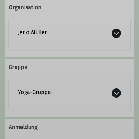
Organisation
Jenö Müller
yoga@alpenverein-fuerth.de
Gruppe
Qualifikationen
Yoga-Gruppe
Trainer C Bergwandern
Sportübungsleiter B (Prävention)
Die Kraft der Natur spüren, frische
Bergluft atmen und die Stille unserer
Anmeldung
Wälder erfahren – Wandern ist ein
Ämter