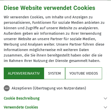
wohltuendes Fest für alle Sinne und
info@format-recht.de
Diese Website verwendet Cookies
fördert die Gesundheit von Körper,
0151 42103634
Leiter Yoga-Gruppe
Geist und Seele. Ähnliches bietet die
Wir verwenden Cookies, um Inhalte und Anzeigen zu
Yogapraxis: durch den Fokus auf
personalisieren, Funktionen für soziale Medien anbieten zu
Atmung und Empfindungen des
können und Zugriffe auf unsere Website zu analysieren.
Details
Anmeldung bis
Körpers, sowie den Wechsel von
Außerdem geben wir Informationen zu Ihrer Verwendung
Anspannung und Entspannung
unserer Website an unsere Partner für soziale Medien,
28.01.2024
werden physische und psychische
Werbung und Analysen weiter. Unsere Partner führen diese
Informationen möglicherweise mit weiteren Daten
Kräfte mobilisiert, Stress abgebaut
zusammen, die Sie ihnen bereitgestellt haben oder die sie
sowie Entspannungs­ und
im Rahmen Ihrer Nutzung der Dienste gesammelt haben.
Heilungsprozesse in Gang gesetzt.
ALPENVEREINAKTIV
SYSTEM
YOUTUBE VIDEOS
Details
Sektion
Akzeptieren (Übertragung von Nutzerdaten)
Programm
Cookie Beschreibung
Verwendete Cookies
Sektion Fürth des Deutschen Alpenvereins e.V.