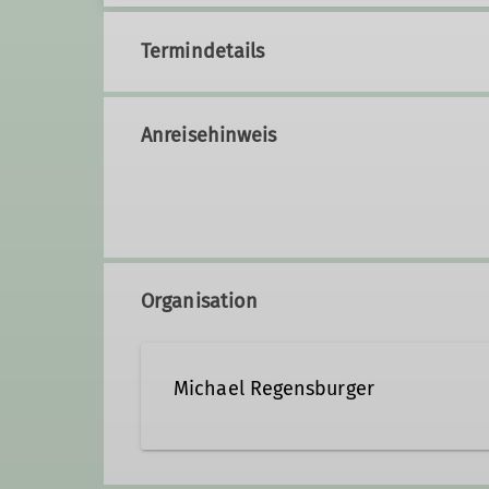
Termindetails
Anreisehinweis
Organisation
Michael Regensburger
0163 6488670
texel53