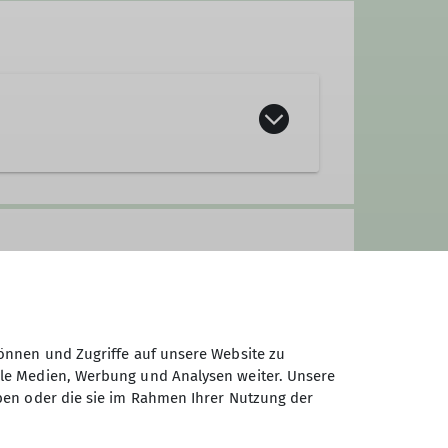
der. Wir sind die
Flotten Fürther
 Schuhe rund um unsere Füße und
anspruchsvollen Klettersteigen
Segeltörns sind ab und zu eine
welt abseits der Pisten auf
önnen und Zugriffe auf unsere Website zu
ale Medien, Werbung und Analysen weiter. Unsere
, kanufahren oder ähn-liches,
ben oder die sie im Rahmen Ihrer Nutzung der
r einen anderen Ausflug zu