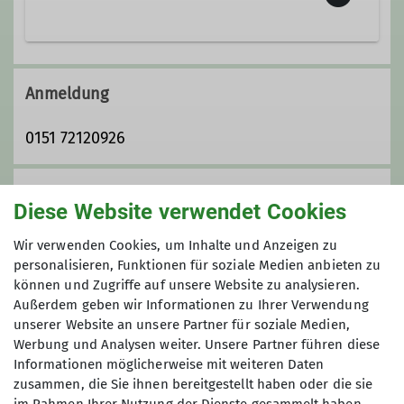
Die Mountainbikegruppe vereint
gleichgesinnte Biker abseits
Anmeldung
versiegelter Straßen mit Ihren
Mountainbikes gemeinsame
0151 72120926
Ausfahrten zu unternehmen.
Unser Programm umfasst
Anmeldung bis
wöchentliche Treffen mit kürzeren
Diese Website verwendet Cookies
Ausfahrten, Tagestouren und
16.09.2023
mehrtägige Touren sowohl in der
Wir verwenden Cookies, um Inhalte und Anzeigen zu
Region als auch in den Alpen. Unsere
personalisieren, Funktionen für soziale Medien anbieten zu
können und Zugriffe auf unsere Website zu analysieren.
Touren werden von zertifizierten
Maximale Teilnehmeranzahl
Außerdem geben wir Informationen zu Ihrer Verwendung
Guides oder sehr erfahrenen
unserer Website an unsere Partner für soziale Medien,
Mountainbikern organisiert.
8
Werbung und Analysen weiter. Unsere Partner führen diese
Wir bieten ein umfangreiches
Informationen möglicherweise mit weiteren Daten
Tourenprogramm überwiegend im
zusammen, die Sie ihnen bereitgestellt haben oder die sie
Zeitraum von April bis Oktober an.