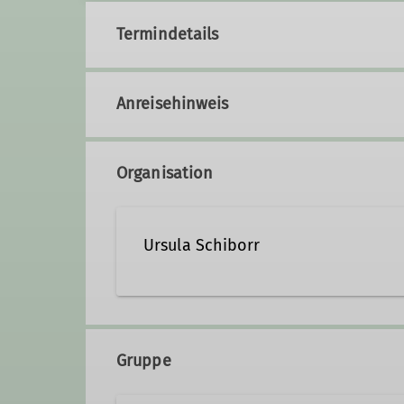
Termindetails
Anreisehinweis
Organisation
Ursula Schiborr
ursulaschiborr@gmx.de
Gruppe