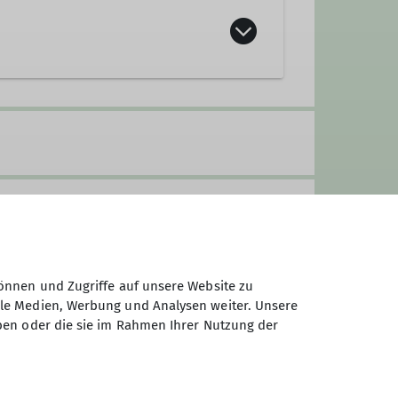
der. Wir sind die
Flotten Fürther
 Schuhe rund um unsere Füße und
anspruchsvollen Klettersteigen
Segeltörns sind ab und zu eine
welt abseits der Pisten auf
, kanufahren oder ähn-liches,
önnen und Zugriffe auf unsere Website zu
r einen anderen Ausflug zu
ale Medien, Werbung und Analysen weiter. Unsere
ben oder die sie im Rahmen Ihrer Nutzung der
n, dass die Ausgangs- und
, werden Fahrgemeinschaften