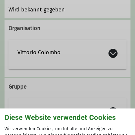
Wird bekannt gegeben
Organisation
Vittorio Colombo
0911 21144987
0173 6686251
Gruppe
familiengruppe@alpenverein-
fuerth.de
Familiengruppe
Diese Website verwendet Cookies
Ämter
Wir verwenden Cookies, um Inhalte und Anzeigen zu
Die Familiengruppe ist ein lockerer