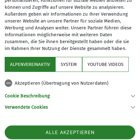
personalisieren, Funktionen für soziale Medien anbieten zu
Leiter Familiengruppe
Zusammenschluss mehrerer Familien
können und Zugriffe auf unsere Website zu analysieren.
Anmeldung
Außerdem geben wir Informationen zu Ihrer Verwendung
mit dem Ziel, gemeinsame Ausflüge zu
unserer Website an unsere Partner für soziale Medien,
unternehmen. Unser Programm
Verbindliche Anmeldung bis 12.07.26
Werbung und Analysen weiter. Unsere Partner führen diese
umfasst Tageswanderungen,
Informationen möglicherweise mit weiteren Daten
mehrtägige Bergwanderungen in den
zusammen, die Sie ihnen bereitgestellt haben oder die sie
Alpen, Geocaching, Kanufahren,
im Rahmen Ihrer Nutzung der Dienste gesammelt haben.
Klettern im Kletterwald, Bouldern
usw.
ALPENVEREINAKTIV
SYSTEM
YOUTUBE VIDEOS
Wir sehen uns als offene Plattform.
Sektion
Konkrete Vorschläge für weitere
Akzeptieren (Übertragung von Nutzerdaten)
Aktionen sind daher gerne gesehen
Programm
und erwünscht.
Cookie Beschreibung
Die Familiengruppe ist ausdrücklich
Verwendete Cookies
auch für Alleinerziehende,
Sektion Fürth des Deutschen Alpenvereins e.V.
Wochenendväter, -mütter oder
Königswarterstr. 46
dergleichen offen. Die Familiengruppe
90762 Fürth
ist keine Jugendgruppe, d.h. Kinder
ALLE AKZEPTIEREN
Telefon +499117437033