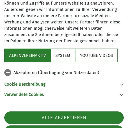
können und Zugriffe auf unsere Website zu analysieren.
Kräfte mobilisiert, Stress abgebaut
Maximale Teilnehmeranzahl
Außerdem geben wir Informationen zu Ihrer Verwendung
sowie Entspannungs­ und
unserer Website an unsere Partner für soziale Medien,
Heilungsprozesse in Gang gesetzt.
10
Werbung und Analysen weiter. Unsere Partner führen diese
Informationen möglicherweise mit weiteren Daten
Details
zusammen, die Sie ihnen bereitgestellt haben oder die sie
im Rahmen Ihrer Nutzung der Dienste gesammelt haben.
ALPENVEREINAKTIV
SYSTEM
YOUTUBE VIDEOS
Sektion
Akzeptieren (Übertragung von Nutzerdaten)
Programm
Cookie Beschreibung
Verwendete Cookies
Sektion Fürth des Deutschen Alpenvereins e.V.
Königswarterstr. 46
90762 Fürth
ALLE AKZEPTIEREN
Telefon +499117437033