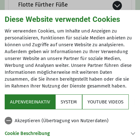
Flotte Fürther Füße
Diese Website verwendet Cookies
Die
F
lotten
F
ürther
F
üße.
Wir verwenden Cookies, um Inhalte und Anzeigen zu
Unsere DAV-Gruppe ist nun schon
personalisieren, Funktionen für soziale Medien anbieten zu
Anmeldung
können und Zugriffe auf unsere Website zu analysieren.
über 10 Jahre alt und wir haben mehr
Außerdem geben wir Informationen zu Ihrer Verwendung
als 100 Mitglieder. Wir sind die
Flotten
Rainer Kuch
unserer Website an unsere Partner für soziale Medien,
Fürther Füße
, weil wir Kondition für
kuchr@web.de
Werbung und Analysen weiter. Unsere Partner führen diese
20-30 km in flottem Tempo, außerdem
Informationen möglicherweise mit weiteren Daten
gute Laune sowie Schuhe rund um
zusammen, die Sie ihnen bereitgestellt haben oder die sie
unsere Füße und zweckmäßige
im Rahmen Ihrer Nutzung der Dienste gesammelt haben.
Kleidung haben und aus Fürth
kommen - die meisten zumindest.
ALPENVEREINAKTIV
SYSTEM
YOUTUBE VIDEOS
Viele unserer Mitglieder führen
Sektion
Heimat- und Bergwanderungen von
Akzeptieren (Übertragung von Nutzerdaten)
einfach bis hin zu anspruchsvollen
Programm
Klettersteigen durch. Auch mehrtägige
Cookie Beschreibung
(Berg)touren, Ausflüge mit