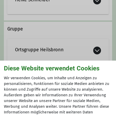
Gruppe
Ortsgruppe Heilsbronn
Diese Website verwendet Cookies
Die Ortsgruppe besteht inzwischen
seit über 15 Jahren und kann auf viele
Wir verwenden Cookies, um Inhalte und Anzeigen zu
Anmeldung
Unternehmungen rund um Heilsbronn,
personalisieren, Funktionen für soziale Medien anbieten zu
können und Zugriffe auf unsere Website zu analysieren.
in der Fränkischen Schweiz, dem
Auskunft und Anmeldung bei Jürgen
Außerdem geben wir Informationen zu Ihrer Verwendung
Fichtelgebige und in den Alpen
Schneider Tel. 09872-805480 oder über
unserer Website an unsere Partner für soziale Medien,
zurückblicken. So war man in den
heilsbronn@alpenverein-fuerth.de
Werbung und Analysen weiter. Unsere Partner führen diese
Zillertaler Alpen, den Hohen Tauern,
Informationen möglicherweise mit weiteren Daten
im Toten Gebirge, in den Allgäuer