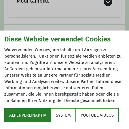
Mountainbike
Die Mountainbikegruppe vereint
gleichgesinnte Biker abseits
Anmeldung bis
versiegelter Straßen mit Ihren
Diese Website verwendet Cookies
Mountainbikes gemeinsame
05.09.2026
Wir verwenden Cookies, um Inhalte und Anzeigen zu
Ausfahrten zu unternehmen.
personalisieren, Funktionen für soziale Medien anbieten zu
Unser Programm umfasst
können und Zugriffe auf unsere Website zu analysieren.
Maximale Teilnehmeranzahl
wöchentliche Treffen mit kürzeren
Außerdem geben wir Informationen zu Ihrer Verwendung
Ausfahrten, Tagestouren und
unserer Website an unsere Partner für soziale Medien,
12
mehrtägige Touren sowohl in der
Werbung und Analysen weiter. Unsere Partner führen diese
Informationen möglicherweise mit weiteren Daten
Region als auch in den Alpen. Unsere
zusammen, die Sie ihnen bereitgestellt haben oder die sie
Touren werden von zertifizierten
im Rahmen Ihrer Nutzung der Dienste gesammelt haben.
Guides oder sehr erfahrenen
Mountainbikern organisiert.
ALPENVEREINAKTIV
SYSTEM
YOUTUBE VIDEOS
Wir bieten ein umfangreiches
Sektion
Tourenprogramm überwiegend im