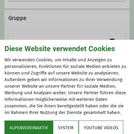
9796814
Gruppe
Wandergruppe "Franken zu Fuß"
Diese Website verwendet Cookies
Wir verwenden Cookies, um Inhalte und Anzeigen zu
Wir sind
eine Wandergruppe unter
personalisieren, Funktionen für soziale Medien anbieten zu
dem Dach des Deutschen
können und Zugriffe auf unsere Website zu analysieren.
Anmeldung
Außerdem geben wir Informationen zu Ihrer Verwendung
Alpenvereins – Sektion Fürth.
unserer Website an unsere Partner für soziale Medien,
0911 97 968 14
Der Name unserer Gruppe
„Franken zu
Werbung und Analysen weiter. Unsere Partner führen diese
Fuß“
ist Programm:
Wir sind
Informationen möglicherweise mit weiteren Daten
überwiegend Franken und wir
zusammen, die Sie ihnen bereitgestellt haben oder die sie
im Rahmen Ihrer Nutzung der Dienste gesammelt haben.
wandern in Franken.
Wir
durchwandern hierbei sowohl die
Haßberge, den Steigerwald, die Höhen
ALPENVEREINAKTIV
SYSTEM
YOUTUBE VIDEOS
Sektion