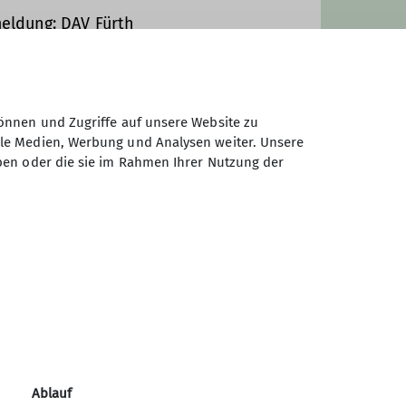
 Fürth Wispo-Mailingliste und
eldung: DAV Fürth
625 0000 0000 4064 88
zw. unter
https://lists.alpenverein-
önnen und Zugriffe auf unsere Website zu
ale Medien, Werbung und Analysen weiter. Unsere
ben oder die sie im Rahmen Ihrer Nutzung der
Sektion Fürth des Deutschen
Alpenvereins e.V.
Königswarterstr. 46
90762 Fürth
Telefon +499117437033
Ablauf
Kontakt