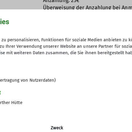
Anzahlung: 25€
 spontanen Unternehmungen erhaltet Ihr über die DAV
Überweisung der Anzahlung bei Anm
Wintersportabteilung, IBAN: DE80 7
ter
https://lists.alpenverein-fuerth.de/listinfo/wispo
b
ies
zu personalisieren, Funktionen für soziale Medien anbieten zu k
zu Ihrer Verwendung unserer Website an unsere Partner für sozi
se mit weiteren Daten zusammen, die Sie ihnen bereitgestellt ha
ertragung von Nutzerdaten)
gramm
g
rther Hütte
ltungen
Zweck