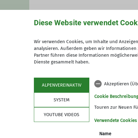
Informationen zu geplanten und
Skitour-Mailingliste
Meldet euch bei Interesse an un
Diese Website verwendet Cook
fuerth.de/listinfo/wispo-skitour
Wir verwenden Cookies, um Inhalte und Anzeigen 
Details
analysieren. Außerdem geben wir Informationen 
Partner führen diese Informationen möglicherwei
Dienste gesammelt haben.
Akzeptieren (Üb
ALPENVEREINAKTIV
Sektion
Pro
Cookie Beschreibun
SYSTEM
News
Touren
Touren zur Neuen Fü
Geschäftsstelle
Kurse
YOUTUBE VIDEOS
Gruppen
Veransta
Verwendete Cookies
Mitglied werden
Name
Über den DAV