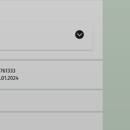
alten Jahreszeit zahlreiche
reich Fitness. Dass dabei die
7761333
.01.2024
itouren. In Zusammenarbeit mit der
Aktivitäten und kurzen Nächten
otwendige Kraft und Ausdauer, in