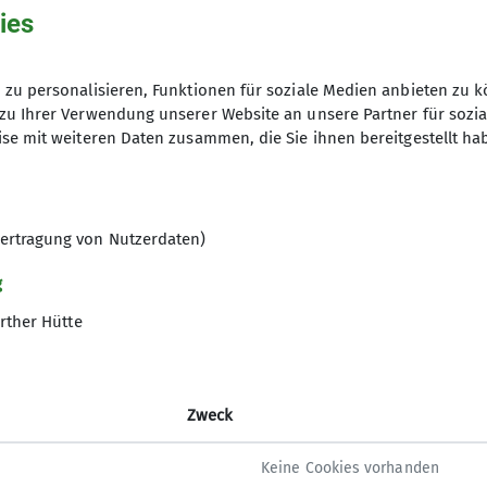
ies
enberger unter
bergsteiger@alpenverein-fuerth.de
ger
zu personalisieren, Funktionen für soziale Medien anbieten zu k
zu Ihrer Verwendung unserer Website an unsere Partner für sozi
se mit weiteren Daten zusammen, die Sie ihnen bereitgestellt ha
ertragung von Nutzerdaten)
gramm
g
rther Hütte
ltungen
Zweck
Keine Cookies vorhanden