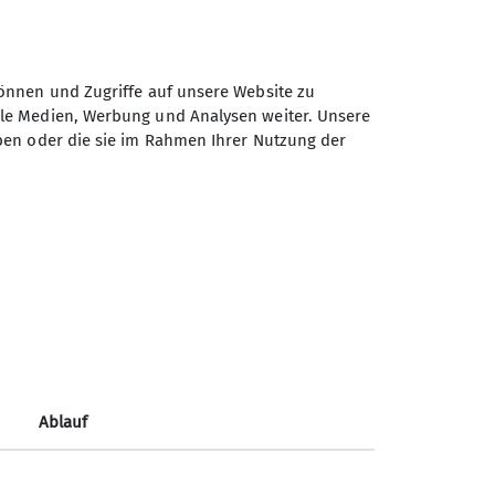
ne.
önnen und Zugriffe auf unsere Website zu
ale Medien, Werbung und Analysen weiter. Unsere
ben oder die sie im Rahmen Ihrer Nutzung der
Sektion Fürth des Deutschen
Alpenvereins e.V.
Königswarterstr. 46
90762 Fürth
Telefon +499117437033
Ablauf
Kontakt