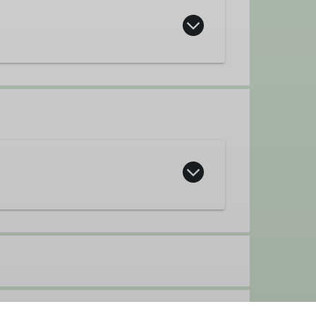
llenmitarbeiter/in
n des Bergsteigens wie Hochtouren,
 Tannenbaum", Helmstraße 10, in
ory.