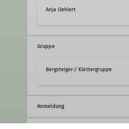
Anja Oehlert
0179-5405244
ausbild
Gruppe
Qualifikationen
Bergsteiger-/ Klettergruppe
Trainer C Sportklettern
PSA - P
Die Bergsteiger und Klettergrupp
Klettern, Skitouren, alpinem Ber
Anmeldung
Vereinsabende
finden jeden 3. 
Fürth statt.
Zusätzlich treffen sich unsere K
Anmeldung bis