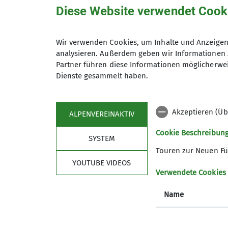
Diese Website verwendet Cook
Fragen beantwortet Rainer Eck
Details
Wir verwenden Cookies, um Inhalte und Anzeigen 
analysieren. Außerdem geben wir Informationen 
Partner führen diese Informationen möglicherwei
Dienste gesammelt haben.
Akzeptieren (Üb
ALPENVEREINAKTIV
Sektion
Pro
Cookie Beschreibun
SYSTEM
News
Touren
Touren zur Neuen Fü
Geschäftsstelle
Kurse
YOUTUBE VIDEOS
Gruppen
Veransta
Verwendete Cookies
Mitglied werden
Name
Über den DAV