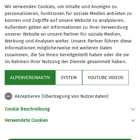
Hochtouren, Klettern, Skitouren,
Beim Tourenleiter/in
Wir verwenden Cookies, um Inhalte und Anzeigen zu
alpinem Bergsteigen und
personalisieren, Funktionen für soziale Medien anbieten zu
Klettersteigen befassen.
können und Zugriffe auf unsere Website zu analysieren.
Anmeldung bis
Außerdem geben wir Informationen zu Ihrer Verwendung
Vereinsabende
finden jeden 3.
unserer Website an unsere Partner für soziale Medien,
21.05.2026
Donnerstag im Monat ab 19 Uhr in der
Werbung und Analysen weiter. Unsere Partner führen diese
Informationen möglicherweise mit weiteren Daten
Gaststätte "Zum Tannenbaum",
zusammen, die Sie ihnen bereitgestellt haben oder die sie
Helmstraße 10, in Fürth statt.
im Rahmen Ihrer Nutzung der Dienste gesammelt haben.
Zusätzlich treffen sich unsere
Kletterfreunde im Winter mittwochs
ALPENVEREINAKTIV
SYSTEM
YOUTUBE VIDEOS
in der Climbing Factory.
Sektion
Fragen beantwortet Rainer
Eckenberger unter
Akzeptieren (Übertragung von Nutzerdaten)
Programm
bergsteiger@alpenverein-fuerth.de
Cookie Beschreibung
gerne.
Verwendete Cookies
Sektion Fürth des Deutschen Alpenvereins e.V.
Details
Königswarterstr. 46
90762 Fürth