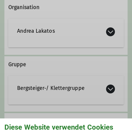
Organisation
Andrea Lakatos
0173-2913138
Gruppe
Qualifikationen
Bergsteiger-/ Klettergruppe
Trainerin C Bergsteigen
Die Bergsteiger und Klettergruppe
umfasst 60 Mitglieder, die sich mit
Anmeldung
allen Spielarten des Bergsteigens wie
Diese Website verwendet Cookies