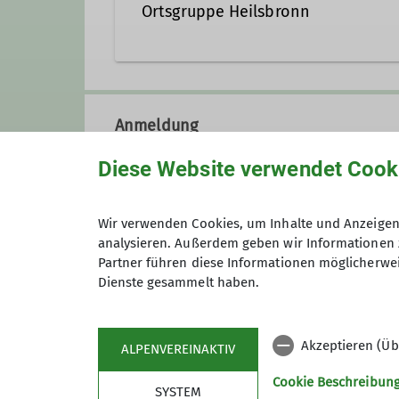
Ortsgruppe Heilsbronn
Die Ortsgruppe besteht inzwisch
Fränkischen Schweiz, dem Fichte
Anmeldung
Tauern, im Toten Gebirge, in den
Kanufahrten auf der Altmühl, N
Diese Website verwendet Cook
Fichtel- und Waldsteingebirge o
Es wird besonders Wert darauf g
Januar 2019) 78 Mitglieder, davo
Wir verwenden Cookies, um Inhalte und Anzeigen 
Die Gruppe trifft sich jeweils a
analysieren. Außerdem geben wir Informationen 
Str.3
Partner führen diese Informationen möglicherwei
Dienste gesammelt haben.
Auskünfte erteilt:
Jürgen Schneider unter der Tel
Akzeptieren (Üb
ALPENVEREINAKTIV
Sektion
Pro
Details
Cookie Beschreibun
SYSTEM