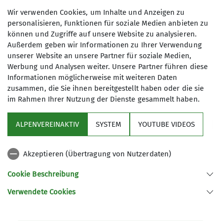
20-30 km in flottem Tempo, außerdem
Wir verwenden Cookies, um Inhalte und Anzeigen zu
gute Laune sowie Schuhe rund um
personalisieren, Funktionen für soziale Medien anbieten zu
unsere Füße und zweckmäßige
können und Zugriffe auf unsere Website zu analysieren.
Anmeldung bis
Kleidung haben und aus Fürth
Außerdem geben wir Informationen zu Ihrer Verwendung
kommen - die meisten zumindest.
unserer Website an unsere Partner für soziale Medien,
19.10.2023
Viele unserer Mitglieder führen
Werbung und Analysen weiter. Unsere Partner führen diese
Informationen möglicherweise mit weiteren Daten
Heimat- und Bergwanderungen von
zusammen, die Sie ihnen bereitgestellt haben oder die sie
einfach bis hin zu anspruchsvollen
im Rahmen Ihrer Nutzung der Dienste gesammelt haben.
Klettersteigen durch. Auch mehrtägige
(Berg)touren, Ausflüge mit
ALPENVEREINAKTIV
SYSTEM
YOUTUBE VIDEOS
Besichtigungen, Kanufahrten oder
Sektion
Segeltörns sind ab und zu eine
willkommene Abwechslung im
Akzeptieren (Übertragung von Nutzerdaten)
Programm
Programm der FFF. Im Winter genießen
Cookie Beschreibung
wir gerne die Bergwelt abseits der
Pisten auf Schneeschuhen.
Verwendete Cookies
Sektion Fürth des Deutschen Alpenvereins e.V.
Falls es Dir jetzt in den Füßen kribbelt
und Du Lust hast, mit uns zu wandern,
Königswarterstr. 46
90762 Fürth