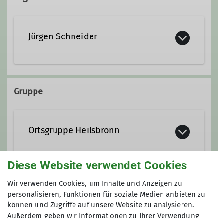
Jürgen Schneider
09872 80 54 80
Gruppe
heilsbronn@alpenverein-
fuerth.de
Ortsgruppe Heilsbronn
Ämter
Diese Website verwendet Cookies
Die Ortsgruppe besteht inzwischen
Leiter Ortsgruppe Heilsbronn
seit über 15 Jahren und kann auf viele
Wir verwenden Cookies, um Inhalte und Anzeigen zu
Anmeldung
Unternehmungen rund um Heilsbronn,
personalisieren, Funktionen für soziale Medien anbieten zu
können und Zugriffe auf unsere Website zu analysieren.
in der Fränkischen Schweiz, dem
Auskunft und Anmeldung bei Jürgen
Außerdem geben wir Informationen zu Ihrer Verwendung