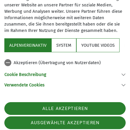
Fichtelgebige und in den Alpen
Schneider Tel. 09872-805480 oder über
unserer Website an unsere Partner für soziale Medien,
zurückblicken. So war man in den
heilsbronn@alpenverein-fuerth.de
Werbung und Analysen weiter. Unsere Partner führen diese
Zillertaler Alpen, den Hohen Tauern,
Informationen möglicherweise mit weiteren Daten
im Toten Gebirge, in den Allgäuer
zusammen, die Sie ihnen bereitgestellt haben oder die sie
Alpen und in den Bayerischen Alpen (
im Rahmen Ihrer Nutzung der Dienste gesammelt haben.
Brünnstein, Geigelstein) unterwegs.
Kanufahrten auf der Altmühl, Naab,
ALPENVEREINAKTIV
SYSTEM
YOUTUBE VIDEOS
Fränkischen Saale und Pegnitz
Sektion
gehörten ebenso dazu wie
Akzeptieren (Übertragung von Nutzerdaten)
Skiwochenenden im Fichtel- und
Programm
Waldsteingebirge oder den
Cookie Beschreibung
Alpenregionen.
Verwendete Cookies
Es wird besonders Wert darauf gelegt,
Sektion Fürth des Deutschen Alpenvereins e.V.
das auch Kinder an den Touren
Königswarterstr. 46
teilnehmen können. Die Gruppe hat
90762 Fürth
derzeit ( Januar 2019) 78 Mitglieder,
ALLE AKZEPTIEREN
Telefon +499117437033
davon sind 23 Kinder und Jugendliche
Kontakt
AUSGEWÄHLTE AKZEPTIEREN
unter 18 Jahre alt.