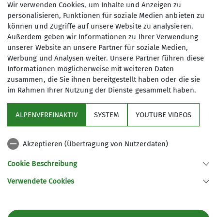
15.04.2023
mehrtägige Touren sowohl in der
Wir verwenden Cookies, um Inhalte und Anzeigen zu
Region als auch in den Alpen. Unsere
personalisieren, Funktionen für soziale Medien anbieten zu
können und Zugriffe auf unsere Website zu analysieren.
Touren werden von zertifizierten
Maximale Teilnehmeranzahl
Außerdem geben wir Informationen zu Ihrer Verwendung
Guides oder sehr erfahrenen
unserer Website an unsere Partner für soziale Medien,
Mountainbikern organisiert.
10
Werbung und Analysen weiter. Unsere Partner führen diese
Wir bieten ein umfangreiches
Informationen möglicherweise mit weiteren Daten
Tourenprogramm überwiegend im
zusammen, die Sie ihnen bereitgestellt haben oder die sie
Zeitraum von April bis Oktober an.
im Rahmen Ihrer Nutzung der Dienste gesammelt haben.
Zusätzlich ergänzen angebotene
Fahrtechnik-Trainings unser
ALPENVEREINAKTIV
SYSTEM
YOUTUBE VIDEOS
Programm.
Sektion
Bei uns sind alle Mountainbiker
Akzeptieren (Übertragung von Nutzerdaten)
willkommen, egal, ob E-Bike oder
Programm
Biobike; grundsätzlich bestimmt der
Cookie Beschreibung
Schwächste das Tempo! Ein
Verwendete Cookies
Mountainbike ist jedoch
Sektion Fürth des Deutschen Alpenvereins e.V.
Voraussetzung, denn andere Räder
Königswarterstr. 46
sind für unsere Touren nicht geeignet.
90762 Fürth