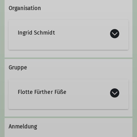
Organisation
Ingrid Schmidt
fff.feierabendrunde@gmail.com
Gruppe
Flotte Fürther Füße
Die
F
lotten
F
ürther
F
üße.
Unsere DAV-Gruppe ist nun schon
Anmeldung
über 10 Jahre alt und wir haben mehr