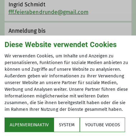
als 100 Mitglieder. Wir sind die
Flotten
Ingrid Schmidt
Fürther Füße
, weil wir Kondition für
fff.feierabendrunde@gmail.com
20-30 km in flottem Tempo, außerdem
gute Laune sowie Schuhe rund um
Anmeldung bis
unsere Füße und zweckmäßige
Kleidung haben und aus Fürth
Diese Website verwendet Cookies
01.03.2025
kommen - die meisten zumindest.
Viele unserer Mitglieder führen
Wir verwenden Cookies, um Inhalte und Anzeigen zu
Heimat- und Bergwanderungen von
personalisieren, Funktionen für soziale Medien anbieten zu
Preis
können und Zugriffe auf unsere Website zu analysieren.
einfach bis hin zu anspruchsvollen
Außerdem geben wir Informationen zu Ihrer Verwendung
Klettersteigen durch. Auch mehrtägige
Anzahlung: 20 €
unserer Website an unsere Partner für soziale Medien,
(Berg)touren, Ausflüge mit
(48,50 € im 6-er Zimmer inkl. Frühstück)
Werbung und Analysen weiter. Unsere Partner führen diese
Besichtigungen, Kanufahrten oder
Informationen möglicherweise mit weiteren Daten
Segeltörns sind ab und zu eine
zusammen, die Sie ihnen bereitgestellt haben oder die sie
willkommene Abwechslung im
im Rahmen Ihrer Nutzung der Dienste gesammelt haben.
Programm der FFF. Im Winter genießen
wir gerne die Bergwelt abseits der
ALPENVEREINAKTIV
SYSTEM
YOUTUBE VIDEOS
Pisten auf Schneeschuhen.
Sektion