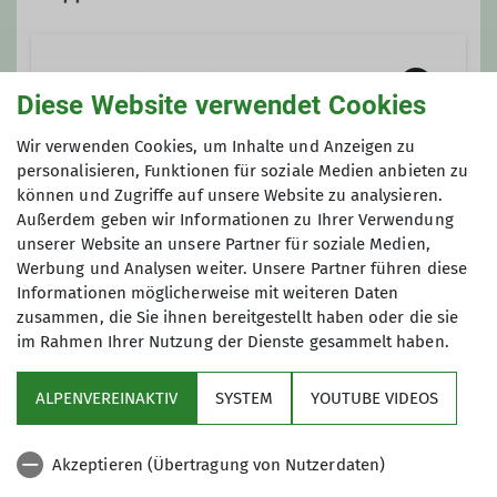
Qualifikationen
Flotte Fürther Füße
Wanderleiter*in
Diese Website verwendet Cookies
Wir verwenden Cookies, um Inhalte und Anzeigen zu
Die
F
lotten
F
ürther
F
üße.
personalisieren, Funktionen für soziale Medien anbieten zu
Unsere DAV-Gruppe ist nun schon
können und Zugriffe auf unsere Website zu analysieren.
Anmeldung
Außerdem geben wir Informationen zu Ihrer Verwendung
über 10 Jahre alt und wir haben mehr
unserer Website an unsere Partner für soziale Medien,
als 100 Mitglieder. Wir sind die
Flotten
bei Tourenleiterin
Werbung und Analysen weiter. Unsere Partner führen diese
Fürther Füße
, weil wir Kondition für
Informationen möglicherweise mit weiteren Daten
20-30 km in flottem Tempo, außerdem
zusammen, die Sie ihnen bereitgestellt haben oder die sie
gute Laune sowie Schuhe rund um
im Rahmen Ihrer Nutzung der Dienste gesammelt haben.
unsere Füße und zweckmäßige
Kleidung haben und aus Fürth
ALPENVEREINAKTIV
SYSTEM
YOUTUBE VIDEOS
kommen - die meisten zumindest.
Sektion
Viele unserer Mitglieder führen
Akzeptieren (Übertragung von Nutzerdaten)
Heimat- und Bergwanderungen von
Programm