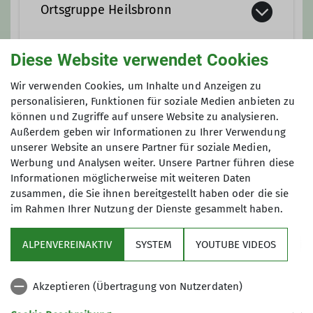
Ortsgruppe Heilsbronn
Diese Website verwendet Cookies
Die Ortsgruppe besteht inzwischen
seit über 15 Jahren und kann auf viele
Wir verwenden Cookies, um Inhalte und Anzeigen zu
Anmeldung
Unternehmungen rund um Heilsbronn,
personalisieren, Funktionen für soziale Medien anbieten zu
können und Zugriffe auf unsere Website zu analysieren.
in der Fränkischen Schweiz, dem
Auskunft und Anmeldung bei Jürgen Schneider
Außerdem geben wir Informationen zu Ihrer Verwendung
Fichtelgebige und in den Alpen
Tel. 09872-805480 oder über
unserer Website an unsere Partner für soziale Medien,
zurückblicken. So war man in den
heilsbronn@alpenverein-fuerth.de
Werbung und Analysen weiter. Unsere Partner führen diese
Zillertaler Alpen, den Hohen Tauern,
Informationen möglicherweise mit weiteren Daten
im Toten Gebirge, in den Allgäuer
zusammen, die Sie ihnen bereitgestellt haben oder die sie
Alpen und in den Bayerischen Alpen (
im Rahmen Ihrer Nutzung der Dienste gesammelt haben.
Brünnstein, Geigelstein) unterwegs.
Kanufahrten auf der Altmühl, Naab,
ALPENVEREINAKTIV
SYSTEM
YOUTUBE VIDEOS
Fränkischen Saale und Pegnitz
Sektion
gehörten ebenso dazu wie
Akzeptieren (Übertragung von Nutzerdaten)
Skiwochenenden im Fichtel- und
Programm
Waldsteingebirge oder den