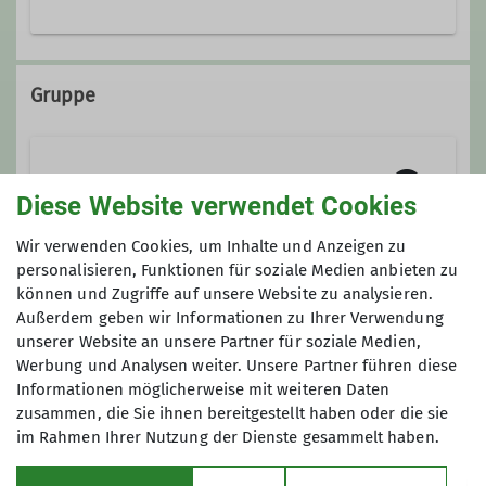
0176 21705470
Gruppe
klaus.trucks@web.de
Yoga-Gruppe
Diese Website verwendet Cookies
Wir verwenden Cookies, um Inhalte und Anzeigen zu
Die Kraft der Natur spüren, frische
personalisieren, Funktionen für soziale Medien anbieten zu
können und Zugriffe auf unsere Website zu analysieren.
Bergluft atmen und die Stille unserer
Anmeldung
Außerdem geben wir Informationen zu Ihrer Verwendung
Wälder erfahren – Wandern ist ein
unserer Website an unsere Partner für soziale Medien,
wohltuendes Fest für alle Sinne und
Tourenleiter/in
Werbung und Analysen weiter. Unsere Partner führen diese
fördert die Gesundheit von Körper,
Informationen möglicherweise mit weiteren Daten
Geist und Seele. Ähnliches bietet die
zusammen, die Sie ihnen bereitgestellt haben oder die sie
Yogapraxis: durch den Fokus auf
im Rahmen Ihrer Nutzung der Dienste gesammelt haben.
Atmung und Empfindungen des