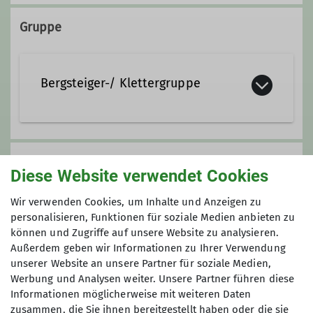
01523-3561424
Gruppe
Bergsteiger-/ Klettergruppe
Die Bergsteiger und Klettergruppe
umfasst 60 Mitglieder, die sich mit
Anmeldung
allen Spielarten des Bergsteigens wie
Diese Website verwendet Cookies
Hochtouren, Klettern, Skitouren,
Beim Tourenleiter
Wir verwenden Cookies, um Inhalte und Anzeigen zu
alpinem Bergsteigen und
personalisieren, Funktionen für soziale Medien anbieten zu
Klettersteigen befassen.
können und Zugriffe auf unsere Website zu analysieren.
Anmeldung bis
Außerdem geben wir Informationen zu Ihrer Verwendung
Vereinsabende
finden jeden 3.
unserer Website an unsere Partner für soziale Medien,
20.06.2024
Donnerstag im Monat ab 19 Uhr in der
Werbung und Analysen weiter. Unsere Partner führen diese
Informationen möglicherweise mit weiteren Daten
Gaststätte "Zum Tannenbaum",
zusammen, die Sie ihnen bereitgestellt haben oder die sie