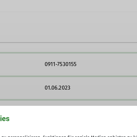
e umfasst 60 Mitglieder, die sich mit allen Spielarte
gsteigen und Klettersteigen befassen.
0911-7530155
Donnerstag im Monat ab 19 Uhr in der Gaststätte "Zum
letterfreunde im Winter mittwochs in der Climbing Fact
01.06.2023
enberger unter
bergsteiger@alpenverein-fuerth.de
ger
Anzahlung 36 € (Stichwort „Fluchtko
ies