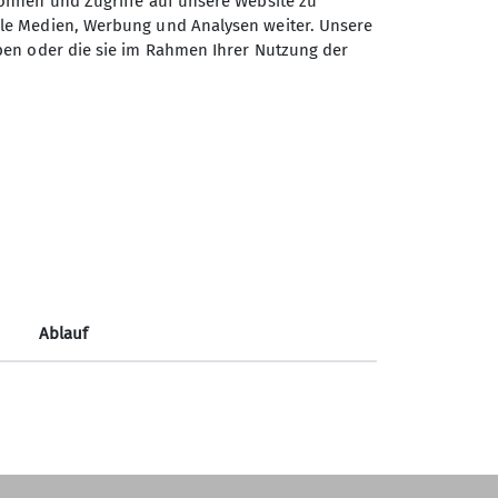
önnen und Zugriffe auf unsere Website zu
ale Medien, Werbung und Analysen weiter. Unsere
ben oder die sie im Rahmen Ihrer Nutzung der
Sektion Fürth des Deutschen
Alpenvereins e.V.
Königswarterstr. 46
90762 Fürth
Telefon +499117437033
Ablauf
Kontakt