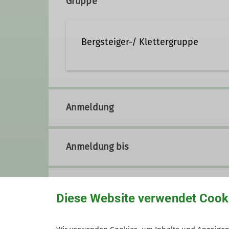
Gruppe
Ämter
Bergsteiger-/ Klettergruppe
Leiter Bergsteiger- und Klettergruppe
Die Bergsteiger und Klettergrupp
Klettern, Skitouren, alpinem Ber
Anmeldung
Vereinsabende
finden jeden 3. 
Fürth statt.
Zusätzlich treffen sich unsere K
Anmeldung bis
Fragen beantwortet Rainer Eck
Preis
Details
Diese Website verwendet Cook