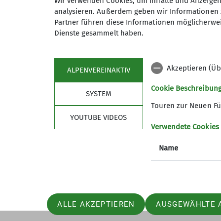
Wir verwenden Cookies, um Inhalte und Anzeigen 
analysieren. Außerdem geben wir Informationen 
Partner führen diese Informationen möglicherwei
Dienste gesammelt haben.
Akzeptieren (Üb
ALPENVEREINAKTIV
Sektion
Pro
Cookie Beschreibun
SYSTEM
News
Touren
Touren zur Neuen Fü
Geschäftsstelle
Kurse
YOUTUBE VIDEOS
Gruppen
Veransta
Verwendete Cookies
Mitglied werden
Name
Über den DAV
ALLE AKZEPTIEREN
AUSGEWÄHLTE 