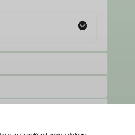
n des Bergsteigens wie Hochtouren,
 Tannenbaum", Helmstraße 10, in
ory.
ne.
gel“)