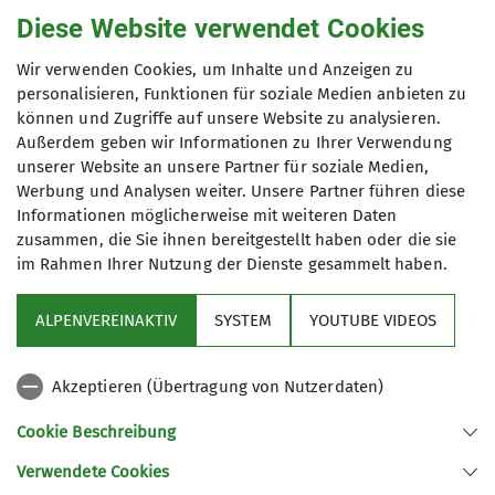
Christian Kleinschmidt
Diese Website verwendet Cookies
Fürther Füße
, weil wir Kondition für
SMS 0178 6456430
20-30 km in flottem Tempo, außerdem
christian.dav-fuerth@t-online.de
Wir verwenden Cookies, um Inhalte und Anzeigen zu
gute Laune sowie Schuhe rund um
personalisieren, Funktionen für soziale Medien anbieten zu
unsere Füße und zweckmäßige
können und Zugriffe auf unsere Website zu analysieren.
Anmeldung bis
Kleidung haben und aus Fürth
Außerdem geben wir Informationen zu Ihrer Verwendung
kommen - die meisten zumindest.
unserer Website an unsere Partner für soziale Medien,
01.06.2025
Viele unserer Mitglieder führen
Werbung und Analysen weiter. Unsere Partner führen diese
Informationen möglicherweise mit weiteren Daten
Heimat- und Bergwanderungen von
zusammen, die Sie ihnen bereitgestellt haben oder die sie
einfach bis hin zu anspruchsvollen
im Rahmen Ihrer Nutzung der Dienste gesammelt haben.
Klettersteigen durch. Auch mehrtägige
(Berg)touren, Ausflüge mit
ALPENVEREINAKTIV
SYSTEM
YOUTUBE VIDEOS
Besichtigungen, Kanufahrten oder
Sektion
Segeltörns sind ab und zu eine
willkommene Abwechslung im
Akzeptieren (Übertragung von Nutzerdaten)
Programm
Programm der FFF. Im Winter genießen
Cookie Beschreibung
wir gerne die Bergwelt abseits der
Pisten auf Schneeschuhen.
Verwendete Cookies
Sektion Fürth des Deutschen Alpenvereins e.V.