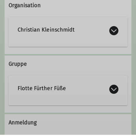
Organisation
Christian Kleinschmidt
0178 6456430
Gruppe
christian.dav-fuerth@t-online. de
Flotte Fürther Füße
Die
F
lotten
F
ürther
F
üße.
Unsere DAV-Gruppe ist nun schon
Anmeldung
über 10 Jahre alt und wir haben mehr
als 100 Mitglieder. Wir sind die
Flotten